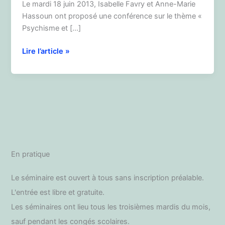
Le mardi 18 juin 2013, Isabelle Favry et Anne-Marie
Hassoun ont proposé une conférence sur le thème «
Psychisme et […]
«
Lire l’article »
l’avis
psy
»
dans
la
chirurgie
bariatrique
En pratique
Le séminaire est ouvert à tous sans inscription préalable.
L'entrée est libre et gratuite.
Les séminaires ont lieu tous les troisièmes mardis du mois,
sauf pendant les congés scolaires.