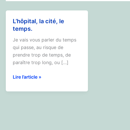
L’hôpital, la cité, le
temps.
Je vais vous parler du temps
qui passe, au risque de
prendre trop de temps, de
paraître trop long, ou […]
L’hôpital,
Lire l’article »
la
cité,
le
temps.