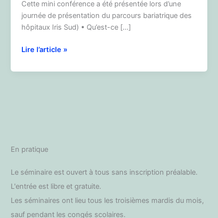
Cette mini conférence a été présentée lors d’une
journée de présentation du parcours bariatrique des
hôpitaux Iris Sud) • Qu’est-ce […]
Pourquoi
Lire l’article »
un
psychiatre
dans
une
équipe
bariatrique
?
En pratique
Le séminaire est ouvert à tous sans inscription préalable.
L'entrée est libre et gratuite.
Les séminaires ont lieu tous les troisièmes mardis du mois,
sauf pendant les congés scolaires.