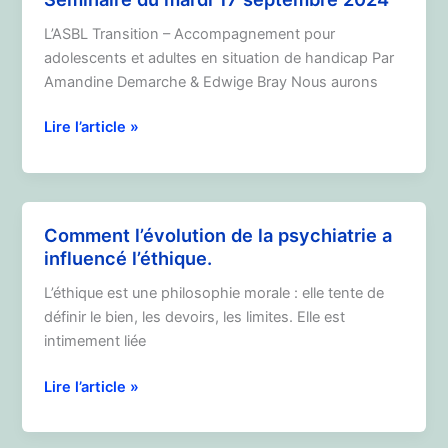
2024
L’ASBL Transition – Accompagnement pour
adolescents et adultes en situation de handicap Par
Amandine Demarche & Edwige Bray Nous aurons
Séminaire
Lire l’article »
du
mardi
17
septembre
Comment l’évolution de la psychiatrie a
2024
influencé l’éthique.
L’éthique est une philosophie morale : elle tente de
définir le bien, les devoirs, les limites. Elle est
intimement liée
Comment
Lire l’article »
l’évolution
de