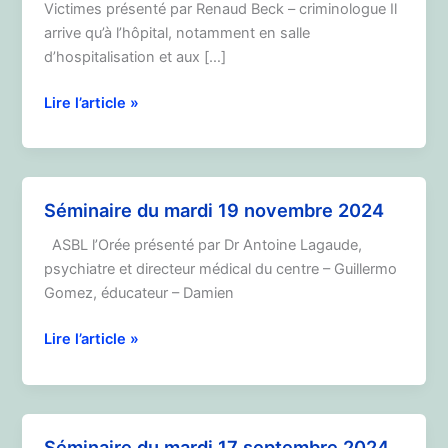
Victimes présenté par Renaud Beck – criminologue Il
arrive qu’à l’hôpital, notamment en salle
d’hospitalisation et aux […]
Séminaire
Lire l’article »
du
17
décembre
2024
Séminaire du mardi 19 novembre 2024
ASBL l’Orée présenté par Dr Antoine Lagaude,
psychiatre et directeur médical du centre – Guillermo
Gomez, éducateur – Damien
Séminaire
Lire l’article »
du
mardi
19
novembre
Séminaire du mardi 17 septembre 2024