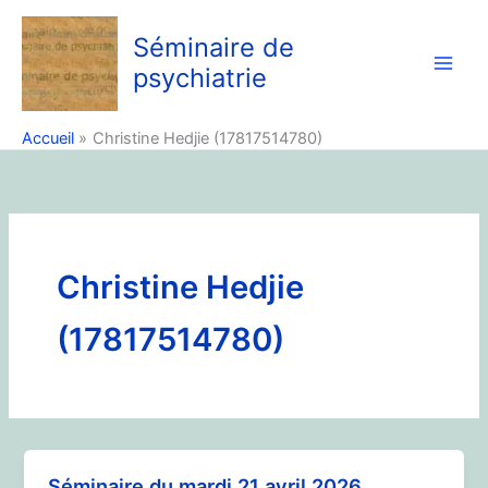
Aller
au
Séminaire de
contenu
psychiatrie
Accueil
Christine Hedjie (17817514780)
Christine Hedjie
(17817514780)
Séminaire du mardi 21 avril 2026