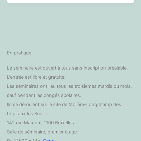
mardi
17
juin
2025
En pratique
Le séminaire est ouvert à tous sans inscription préalable.
L'entrée est libre et gratuite.
Les séminaires ont lieu tous les troisièmes mardis du mois,
sauf pendant les congés scolaires.
Ils se déroulent sur le site de Molière-Longchamp des
hôpitaux Iris Sud
142 rue Marconi, 1190 Bruxelles
Salle de séminaire, premier étage
De 12h30 à 14h,
Carte