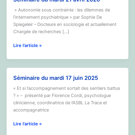
« Autonomie sous contrainte : les dilemmes de
l’internement psychiatrique » par Sophie De
Spiegeleir – Docteure en sociologie et actuellement
Chargée de recherches […]
Séminaire
Lire l’article »
du
mardi
21
avril
Séminaire du mardi 17 juin 2025
2026
« Et si l’accompagnement sortait des sentiers battus
? » – présenté par Florence Cordi, psychologue
clinicienne, coordinatrice de l’ASBL La Trace et
accompagnatrice
Séminaire
Lire l’article »
du