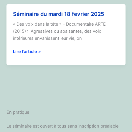
18
novembre
Séminaire du mardi 18 fevrier 2025
2025
« Des voix dans la tête » – Documentaire ARTE
(2015) : Agressives ou apaisantes, des voix
intérieures envahissent leur vie, on
Séminaire
Lire l’article »
du
mardi
18
fevrier
2025
En pratique
Le séminaire est ouvert à tous sans inscription préalable.