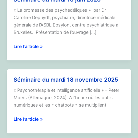
« La promesse des psychédéliques » par Dr
Caroline Depuydt, psychiatre, directrice médicale
générale de l’ASBL Epsylon, centre psychiatrique à
Bruxelles. Présentation de l’ouvrage […]
Séminaire
Lire l’article »
du
mardi
16
juin
Séminaire du mardi 18 novembre 2025
2026
« Psychothérapie et intelligence artificielle » – Peter
Moers (Allemagne, 2024) A l’heure où les outils
numériques et les « chatbots » se multiplient
Séminaire
Lire l’article »
du
mardi