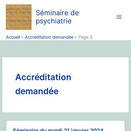
Aller
au
Séminaire de
contenu
psychiatrie
Accueil
Accréditation demandée
Page 3
Accréditation
demandée
Séminaire du mardi 21 janvier 2024