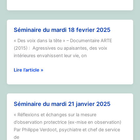
du
mardi
15
octobre
Séminaire du mardi 18 fevrier 2025
2024
« Des voix dans la tête » – Documentaire ARTE
(2015) : Agressives ou apaisantes, des voix
intérieures envahissent leur vie, on
Séminaire
Lire l’article »
du
mardi
18
fevrier
Séminaire du mardi 21 janvier 2025
2025
« Réflexions et échanges sur la mesure
d’observation protectrice (ex-mise en observation)
Par Philippe Verdoot, psychiatre et chef de service
de