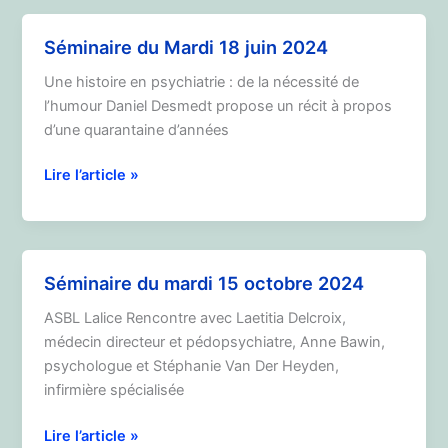
17
septembre
Séminaire du Mardi 18 juin 2024
2024
Une histoire en psychiatrie : de la nécessité de
l’humour Daniel Desmedt propose un récit à propos
d’une quarantaine d’années
Séminaire
Lire l’article »
du
Mardi
18
juin
Séminaire du mardi 15 octobre 2024
2024
ASBL Lalice Rencontre avec Laetitia Delcroix,
médecin directeur et pédopsychiatre, Anne Bawin,
psychologue et Stéphanie Van Der Heyden,
infirmière spécialisée
Séminaire
Lire l’article »