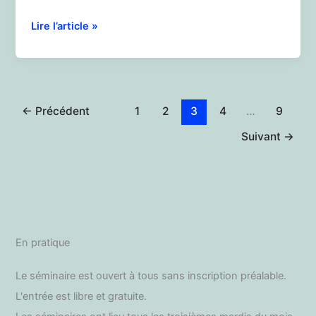
Séminaire
Lire l’article »
du
mardi
21
janvier
2025
←
Précédent
1
2
3
4
…
9
Suivant
→
En pratique
Le séminaire est ouvert à tous sans inscription préalable.
L'entrée est libre et gratuite.