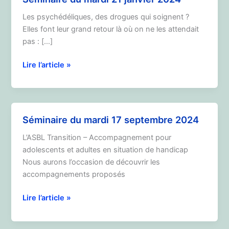
Les psychédéliques, des drogues qui soignent ?
Elles font leur grand retour là où on ne les attendait
pas : […]
Séminaire
Lire l’article »
du
mardi
21
janvier
Séminaire du mardi 17 septembre 2024
2024
L’ASBL Transition – Accompagnement pour
adolescents et adultes en situation de handicap
Nous aurons l’occasion de découvrir les
accompagnements proposés
Séminaire
Lire l’article »
du
mardi