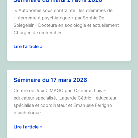
2026
« Autonomie sous contrainte : les dilemmes de
l’internement psychiatrique » par Sophie De
Spiegeleir – Docteure en sociologie et actuellement
Chargée de recherches
Séminaire
Lire l’article »
du
mardi
21
avril
Séminaire du 17 mars 2026
2026
Centre de Jour : IMAGO par Cisneros Luis –
éducateur spécialisé, Lagarde Cédric – éducateur
spécialisé et coordinateur et Emanuele Ferrigno
psychologue
Séminaire
Lire l’article »
du