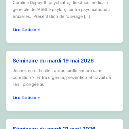
Caroline Depuydt, psychiatre, directrice médicale
générale de l’ASBL Epsylon, centre psychiatrique à
Bruxelles. Présentation de l’ouvrage […]
Séminaire
Lire l’article »
du
mardi
16
juin
Séminaire du mardi 19 mai 2026
2026
Jeunes en difficulté : qui accueille encore sans
condition ? Entre urgence, prévention et travail de
lien : plongée au
Séminaire
Lire l’article »
du
mardi
19
mai
Séminaire du mardi 21 avril 2026