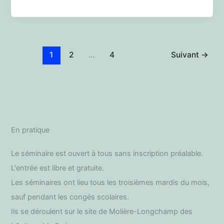
du
mardi
16
décembre
2025
1
2
…
4
Suivant
→
En pratique
Le séminaire est ouvert à tous sans inscription préalable.
L'entrée est libre et gratuite.
Les séminaires ont lieu tous les troisièmes mardis du mois,
sauf pendant les congés scolaires.
Ils se déroulent sur le site de Molière-Longchamp des