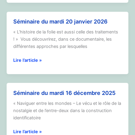
17
mars
2026
Séminaire du mardi 20 janvier 2026
« L’histoire de la folie est aussi celle des traitements
! » Vous découvrirez, dans ce documentaire, les
différentes approches par lesquelles
Séminaire
Lire l’article »
du
mardi
20
janvier
Séminaire du mardi 16 décembre 2025
2026
« Naviguer entre les mondes – Le vécu et le rôle de la
nostalgie et de l’entre-deux dans la construction
identificatoire
Séminaire
Lire l’article »